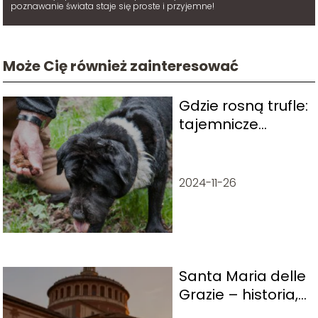
poznawanie świata staje się proste i przyjemne!
Może Cię również zainteresować
Gdzie rosną trufle:
tajemnicze
miejsca, gdzie
możesz je znaleźć
2024-11-26
Santa Maria delle
Grazie – historia,
zwiedzanie,