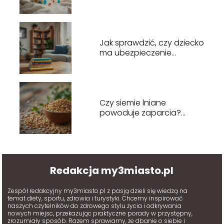
sposoby na skuteczną
naukę
Jak sprawdzić, czy dziecko
ma ubezpieczenie
zdrowotne? Praktyczny
przewodnik
Czy siemie lniane
powoduje zaparcia?
Odpowiedzi lekarza na
wątpliwości
Redakcja my3miasto.pl
Zespół redakcyjny my3miasto.pl z pasją dzieli się wiedzą na
temat diety, sportu, zdrowia i turystyki. Chcemy inspirować
naszych czytelników do zdrowego stylu życia i odkrywania
nowych miejsc, przekazując praktyczne porady w przystępny,
zrozumiały sposób. Razem sprawiamy, że dbanie o siebie i