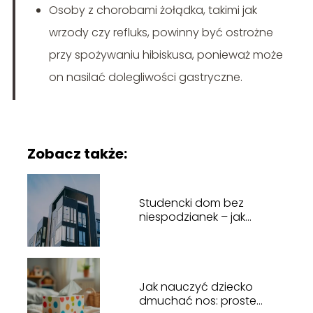
Osoby z chorobami żołądka, takimi jak
wrzody czy refluks, powinny być ostrożne
przy spożywaniu hibiskusa, ponieważ może
on nasilać dolegliwości gastryczne.
Zobacz także:
Studencki dom bez
niespodzianek – jak
wybrać idealne lokum na
czas studiów w Lublinie?
Jak nauczyć dziecko
dmuchać nos: proste