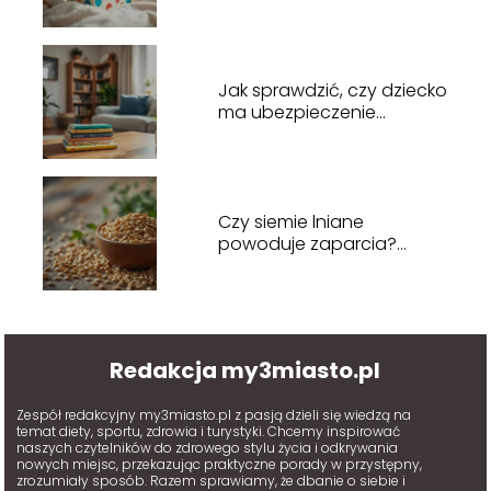
sposoby na skuteczną
naukę
Jak sprawdzić, czy dziecko
ma ubezpieczenie
zdrowotne? Praktyczny
przewodnik
Czy siemie lniane
powoduje zaparcia?
Odpowiedzi lekarza na
wątpliwości
Redakcja my3miasto.pl
Zespół redakcyjny my3miasto.pl z pasją dzieli się wiedzą na
temat diety, sportu, zdrowia i turystyki. Chcemy inspirować
naszych czytelników do zdrowego stylu życia i odkrywania
nowych miejsc, przekazując praktyczne porady w przystępny,
zrozumiały sposób. Razem sprawiamy, że dbanie o siebie i