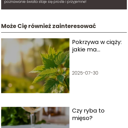
poznawanie świata staje się proste i przyjemne!
Może Cię również zainteresować
Pokrzywa w ciąży:
jakie ma
właściwości i czy
jest bezpieczna?
2025-07-30
Czy ryba to
mięso?