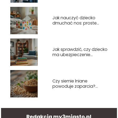
czas studiów w Lublinie?
Jak nauczyć dziecko
dmuchać nos: proste
sposoby na skuteczną
naukę
Jak sprawdzić, czy dziecko
ma ubezpieczenie
zdrowotne? Praktyczny
przewodnik
Czy siemie lniane
powoduje zaparcia?
Odpowiedzi lekarza na
wątpliwości
Redakcja my3miasto.pl