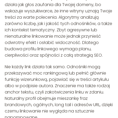
działa jak głos zaufania dla Twojej domeny, bo
wskazuje wyszukiwarce, że inne witryny uznają Twoje
treści za warte polecenia. Algorytmy analizują
zarówno liczbę, jak i jakość tych odnośników, a także
ich kontekst tematyczny. Zbyt agresywne lub
nienaturalne linkowanie może jednak przynieść
odwrotny efekt i osłabić widoczność. Dlatego
budowa profilu linkowego wymaga planu,
cierpliwości oraz spójności z całą strategią SEO.
Nie każdy link działa tak samo. Odnośniki mogą
przekazywać moc rankingową lub pełnić głównie
funkcję wizerunkową, pojawiać się w treści artykułu
albo w podpisie autora. Znaczenie ma także rodzaj
anchor tekstu, czyli zakotwiczenia linku w zdaniu.
Naturalny profil obejmuje mieszankę fraz
brandowych, ogólnych, long tail i adresów URL, dzięki
czemu linkowanie nie wygląda na sztucznie
napompowane.