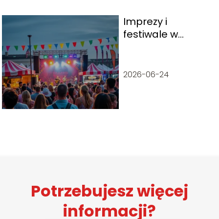
Imprezy i
festiwale w
Sopocie – kiedy
warto tam
pojechać?
2026-06-24
Potrzebujesz więcej
informacji?