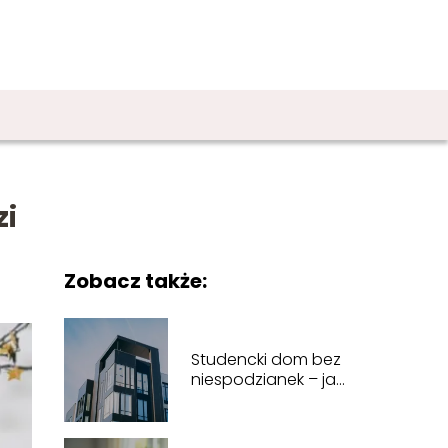
zi
Zobacz także:
Studencki dom bez
niespodzianek – jak
wybrać idealne
lokum na czas
studiów w Lublinie?