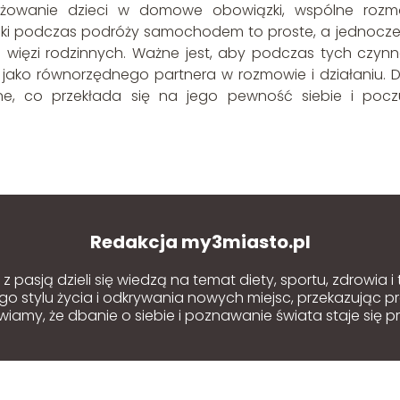
gażowanie dzieci w domowe obowiązki, wspólne roz
i podczas podróży samochodem to proste, a jednocze
 więzi rodzinnych. Ważne jest, aby podczas tych czynn
jako równorzędnego partnera w rozmowie i działaniu. Dz
ne, co przekłada się na jego pewność siebie i pocz
Redakcja my3miasto.pl
 pasją dzieli się wiedzą na temat diety, sportu, zdrowia i
o stylu życia i odkrywania nowych miejsc, przekazując p
amy, że dbanie o siebie i poznawanie świata staje się pr