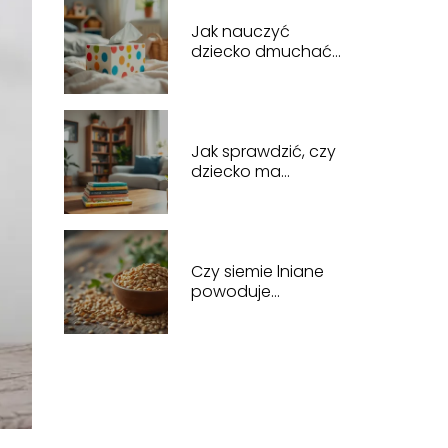
Jak nauczyć
dziecko dmuchać
nos: proste sposoby
na skuteczną naukę
Jak sprawdzić, czy
dziecko ma
ubezpieczenie
zdrowotne?
Praktyczny
przewodnik
Czy siemie lniane
powoduje
zaparcia?
Odpowiedzi lekarza
na wątpliwości