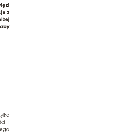
ięzi
je z
iżej
 aby
ylko
ci i
jego