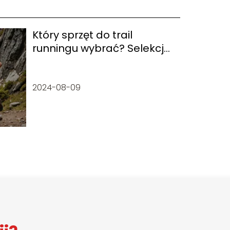
Który sprzęt do trail
runningu wybrać? Selekcja
idealnego modelu na
wymagające ścieżki
2024-08-09