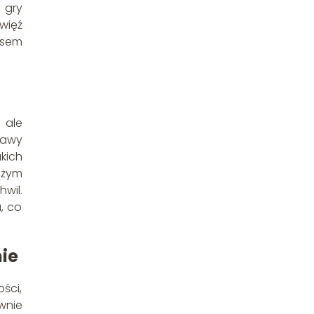
 gry
więź
esem
 ale
bawy
kich
eżym
wil.
, co
ie
ści,
wnie