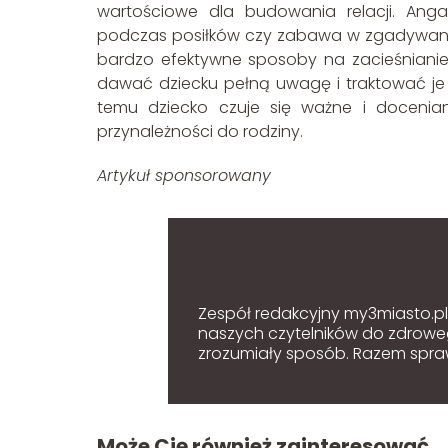
wartościowe dla budowania relacji. An
podczas posiłków czy zabawa w zgadywank
bardzo efektywne sposoby na zacieśnianie
dawać dziecku pełną uwagę i traktować je 
temu dziecko czuje się ważne i docenia
przynależności do rodziny.
Artykuł sponsorowany
Zespół redakcyjny my3miasto.pl z
naszych czytelników do zdroweg
zrozumiały sposób. Razem sprawi
Może Cię również zainteresować