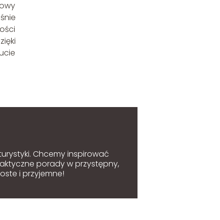
mowy
śnie
ości
ięki
ucie
 turystyki. Chcemy inspirować
raktyczne porady w przystępny,
oste i przyjemne!