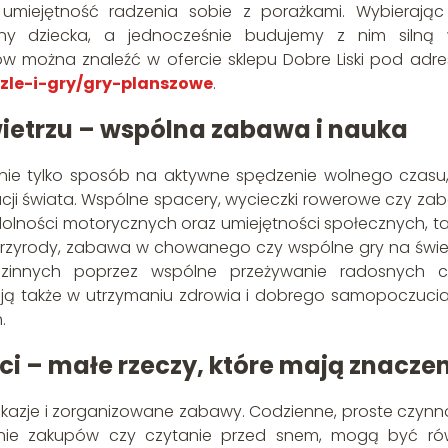
umiejętność radzenia sobie z porażkami. Wybierając
alny dziecka, a jednocześnie budujemy z nim silną 
ów można znaleźć w ofercie sklepu Dobre Liski pod adr
zzle-i-gry/gry-planszowe
.
ietrzu – wspólna zabawa i nauka
nie tylko sposób na aktywne spędzenie wolnego czasu,
acji świata. Wspólne spacery, wycieczki rowerowe czy za
dolności motorycznych oraz umiejętności społecznych, ta
 przyrody, zabawa w chowanego czy wspólne gry na świ
dzinnych poprzez wspólne przeżywanie radosnych ch
ą także w utrzymaniu zdrowia i dobrego samopoczucia
.
i – małe rzeczy, które mają znaczen
 okazje i zorganizowane zabawy. Codzienne, proste czynno
ienie zakupów czy czytanie przed snem, mogą być ró