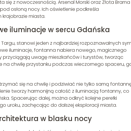
ata się z nowoczesnością. Arsenal Morski oraz Złota Brama
k pod osłoną nocy. Ich oświetlenie podkreśla
krajobrazie miasta.
e iluminacje w sercu Gdańska
 Targu, stanowi jeden z najbardziej rozpoznawalnych sym
rowe iluminacje, fontanna nabiera nowego, magicznego
dy przyciągają uwagę mieszkańców i turystów, tworząc
e na chwilę przystanku podczas wieczornego spaceru, g
rzymać się na chwilę i podziwiać nie tylko samą fontannę
tlenie tworzy harmonijną całość z iluminacją fontanny, co
ka. Spacerując dalej, można odkryć kolejne perełki
go uroku, zachęcając do dalszej eksploracji miasta.
architektura w blasku nocy