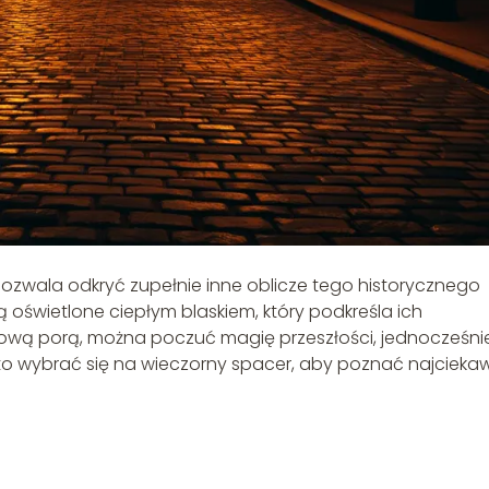
ozwala odkryć zupełnie inne oblicze tego historycznego
ą oświetlone ciepłym blaskiem, który podkreśla ich
rową porą, można poczuć magię przeszłości, jednocześni
to wybrać się na wieczorny spacer, aby poznać najcieka