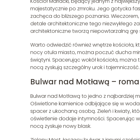
Kościół Mariacki, będący jednym z największy
majestatycznie po zmroku. Jego gotycka fas
zachęca do bliższego poznania. Wieczorem, g
detale architektoniczne tego niezwykłego zab
architektoniczne tworzą niepowtarzalną grę św
Warto odwiedzić również wnętrze kościoła, k
nocy otula miasto, można poczuć ducha mini
świątyni. Spacerując wokół kościoła, można t
nocą zyskują szczególny urok i tajemniczość.
Bulwar nad Motławą – roman
Bulwar nad Motławą to jedno z najbardziej 
Oświetlone kamienice odbijające się w wodac
spacer z ukochaną osobą. Zieleń i kwiaty, któ
oświetlenie dodaje intymności. Spacerując 
nocą zyskuje nowy blask.
Zielony Most, łączący bulwar z innymi częścia