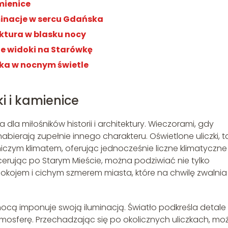
amienice
inacje w sercu Gdańska
ektura w blasku nocy
e widoki na Starówkę
a w nocnym świetle
ki i kamienice
la miłośników historii i architektury. Wieczorami, gdy
abierają zupełnie innego charakteru. Oświetlone uliczki, t
iczym klimatem, oferując jednocześnie liczne klimatyczne
erując po Starym Mieście, można podziwiać nie tylko
 spokojem i cichym szmerem miasta, które na chwilę zwalnia
ocą imponuje swoją iluminacją. Światło podkreśla detale
mosferę. Przechadzając się po okolicznych uliczkach, mo