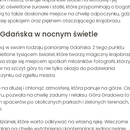
 oświetlone żurawie i statki, które przypominają o bogat
wą to także doskonałe miejsce na chwilę odpoczynku, gdz
ć się spokojem oraz pięknem otaczającego krajobrazu.
Gdańska w nocnym świetle
dyną w swoim rodzaju panoramę Gdańska. Z tego punktu
lone tysiącem świateł, które tworzą magiczny krajobraz
staje się miejscem spotkań miłośników fotografii, którz
 na szczyt góry to nie tylko okazja do podziwiania
oczynku od zgiełku miasta.
na dłużej i chłonąć atmosferę, która panuje na górze. Cis
u, pozwala na chwilę zadumy i relaksu. Góra Gradowa to
h spacerów po okolicznych parkach i zielonych terenach,
i.
dzianek, które warto odkrywać na własną rękę. Wieczorne
lają na chwilę wytchnienia i kontemplacji, jednocześnie