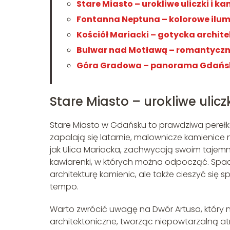
Stare Miasto – urokliwe uliczki i k
Fontanna Neptuna – kolorowe ilum
Kościół Mariacki – gotycka archit
Bulwar nad Motławą – romantyczn
Góra Gradowa – panorama Gdańsk
Stare Miasto – urokliwe ulicz
Stare Miasto w Gdańsku to prawdziwa perełka d
zapalają się latarnie, malownicze kamienice n
jak Ulica Mariacka, zachwycają swoim tajemn
kawiarenki, w których można odpocząć. Spac
architekturę kamienic, ale także cieszyć się
tempo.
Warto zwrócić uwagę na Dwór Artusa, który n
architektoniczne, tworząc niepowtarzalną at