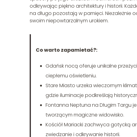
odkrywając piękno architektury i historii. Każ
na długo pozostają w pamięci. Niezależnie 
swoim niepowtarzalnym urokiem.
Co warto zapamietać?:
Gdańsk nocą oferuje unikalne przeżyci
ciepłemu oświetleniu.
Stare Miasto urzeka wieczornym klimate
gdzie iluminacje podkreślają historycz
Fontanna Neptuna na Długim Targu jes
tworzącym magiczne widowisko.
Kościół Mariacki zachwyca gotycką ar
zwiedzanie i odkrywanie historii.