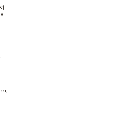
ej
ie
.
y
za,