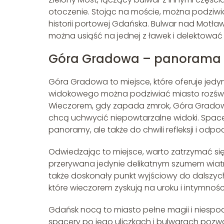
otoczenie. Stojąc na moście, można podziwiać
historii portowej Gdańska. Bulwar nad Motła
można usiąść na jednej z ławek i delektowa
Góra Gradowa – panorama 
Góra Gradowa to miejsce, które oferuje je
widokowego można podziwiać miasto rozświet
Wieczorem, gdy zapada zmrok, Góra Gradowa 
chcą uchwycić niepowtarzalne widoki. Spacer
panoramy, ale także do chwili refleksji i odp
Odwiedzając to miejsce, warto zatrzymać się 
przerywana jedynie delikatnym szumem wiatr
także doskonały punkt wyjściowy do dalszyc
które wieczorem zyskują na uroku i intymnośc
Gdańsk nocą to miasto pełne magii i niespo
spacery po jego uliczkach i bulwarach pozwa