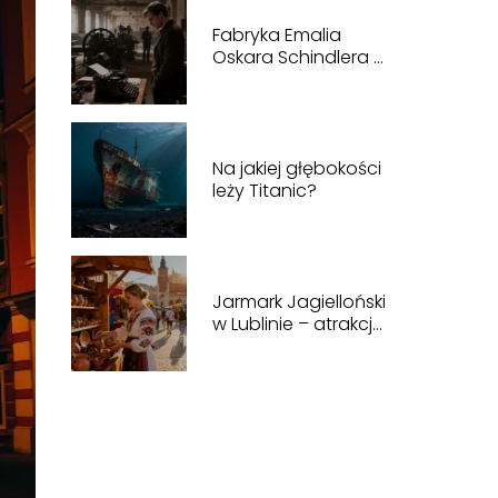
Fabryka Emalia
Oskara Schindlera –
historia, zwiedzanie,
bilety
Na jakiej głębokości
leży Titanic?
Jarmark Jagielloński
w Lublinie – atrakcje,
program, historia