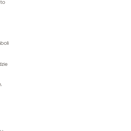
 to
boli
dzie
,