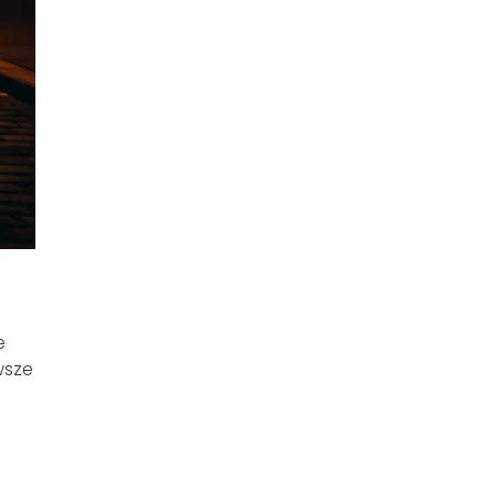
e
wsze