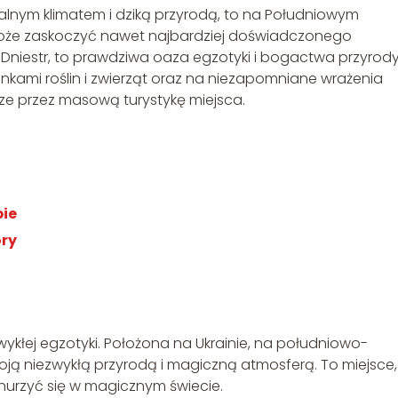
ikalnym klimatem i dziką przyrodą, to na Południowym
e może zaskoczyć nawet najbardziej doświadczonego
Dniestr, to prawdziwa oaza egzotyki i bogactwa przyrody
unkami roślin i zwierząt oraz na niezapomniane wrażenia
ze przez masową turystykę miejsca.
pie
ory
ykłej egzotyki. Położona na Ukrainie, na południowo-
ją niezwykłą przyrodą i magiczną atmosferą. To miejsce,
anurzyć się w magicznym świecie.