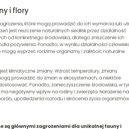
y i flory
 zagrożenia, które mogą prowadzić do ich wymarcia lub ut
ń jest niszczenie naturalnych siedlisk przez działalność
ych od konkretnego środowiska, dlatego zniszczenie ich
ródła pożywienia. Ponadto, w wyniku działalności człowiek
 mogą wyprzeć rodzime organizmy i zakłócić naturalne
y jest klimatyczne zmiany. Wzrost temperatury, zmiany
ogą prowadzić do zmian w ekosystemach, a niektóre
n dostosować. Ponadto, zanieczyszczenie środowiska, w t
 ma negatywny wpływ na rośliny i zwierzęta. Narażenie na
rób, upośledzenia rozrodu i skrócenia życia organizmów
ne są głównymi zagrożeniami dla unikalnej fauny i