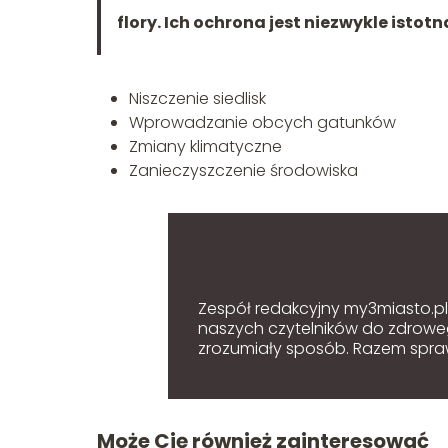
flory. Ich ochrona jest niezwykle isto
Niszczenie siedlisk
Wprowadzanie obcych gatunków
Zmiany klimatyczne
Zanieczyszczenie środowiska
Zespół redakcyjny my3miasto.pl z
naszych czytelników do zdroweg
zrozumiały sposób. Razem sprawi
Może Cię również zainteresować