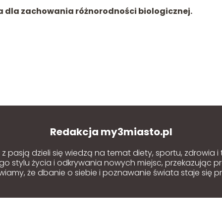
tna dla zachowania różnorodności biologicznej.
Redakcja my3miasto.pl
 pasją dzieli się wiedzą na temat diety, sportu, zdrowia i
o stylu życia i odkrywania nowych miejsc, przekazując p
amy, że dbanie o siebie i poznawanie świata staje się pr