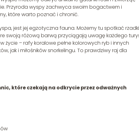
iecie. Przyroda wyspy zachwyca swoim bogactwem i
y, które warto poznać i chronić.
yspa, jest jej egzotyczna fauna. Możemy tu spotkać rzadk
tóre swoją różową barwą przyciągają uwagę każdego turys
życie – rafy koralowe pełne kolorowych ryb i innych
, jak i miłośników snorkelingu. To prawdziwy raj dla
nic, które czekają na odkrycie przez odważnych
gów