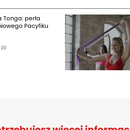
 Tonga: perła
niowego Pacyfiku
-20
trzebujesz więcej informac