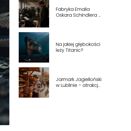
Fabryka Emalia
Oskara Schindlera –
historia, zwiedzanie,
bilety
Na jakiej głębokości
leży Titanic?
Jarmark Jagielloński
w Lublinie – atrakcje,
program, historia