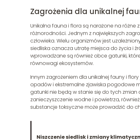
Zagrożenia dla unikalnej faun
Unikalna fauna i flora są narażone na różne
różnorodności. Jednym z największych zagroże
człowieka. Wielu organizmów jest uzależnion
siedliska oznacza utratę miejsca do życia i ź
wprowadzane są również obce gatunki, które
równowagi ekosystemów.
Innym zagrożeniem dla unikalnej fauny i flor
opadów i ekstremalne zjawiska pogodowe m
gatunki nie będą w stanie się do tych zmia
zanieczyszczenie wodne i powietrza, również
substancje toksyczne może prowadzić do cho
Niszczenie siedlisk i zmiany klimatycz