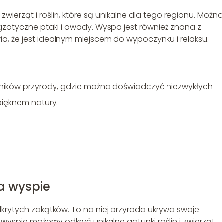
erząt i roślin, które są unikalne dla tego regionu. Można
gzotyczne ptaki i owady. Wyspa jest również znana z
a, że jest idealnym miejscem do wypoczynku i relaksu.
ników przyrody, gdzie można doświadczyć niezwykłych
 pięknem natury.
a wyspie
krytych zakątków. To na niej przyroda ukrywa swoje
a wyspie możemy odkryć unikalne gatunki roślin i zwierząt,