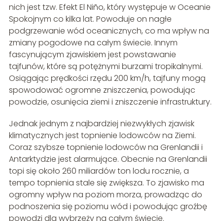
nich jest tzw. Efekt El Niño, który występuje w Oceanie
Spokojnym co kilka lat. Powoduje on nagłe
podgrzewanie wód oceanicznych, co ma wpływ na
zmiany pogodowe na całym świecie. Innym
fascynującym zjawiskiem jest powstawanie
tajfunów, które są potężnymi burzami tropikalnymi.
Osiągając prędkości rzędu 200 km/h, tajfuny mogą
spowodować ogromne zniszczenia, powodując
powodzie, osunięcia ziemi i zniszczenie infrastruktury.
Jednak jednym z najbardziej niezwykłych zjawisk
klimatycznych jest topnienie lodowców na Ziemi.
Coraz szybsze topnienie lodowców na Grenlandii i
Antarktydzie jest alarmujące. Obecnie na Grenlandii
topi się około 260 miliardów ton lodu rocznie, a
tempo topnienia stale się zwiększa. To zjawisko ma
ogromny wpływ na poziom morza, prowadząc do
podnoszenia się poziomu wód i powodując groźbę
powodzi dla wybrzeży na całym świecie.