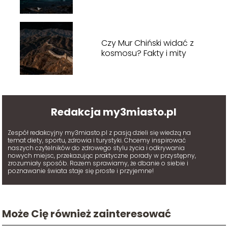
Czy Mur Chiński widać z
kosmosu? Fakty i mity
Redakcja my3miasto.pl
Zespół redakcyjny my3miasto.pl z pasją dzieli się wiedzą na
temat diety, sportu, zdrowia i turystyki. Chcemy inspirować
naszych czytelników do zdrowego stylu życia i odkrywania
nowych miejsc, przekazując praktyczne porady w przystępny,
zrozumiały sposób. Razem sprawiamy, że dbanie o siebie i
poznawanie świata staje się proste i przyjemne!
Może Cię również zainteresować