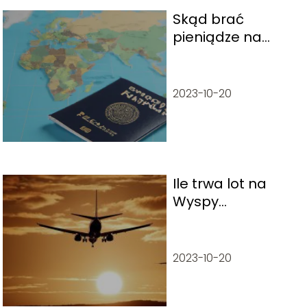
Skąd brać
pieniądze na
podróże?
2023-10-20
Ile trwa lot na
Wyspy
Kanaryjskie:
słońce i
odpoczynek nad
2023-10-20
Atlantykiem