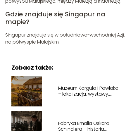
półwyspu Malajskiego, między Malezją a Indonezją.
Gdzie znajduje się Singapur na
mapie?
Singapur znajduje się w południowo-wschodniej Azji,
na półwyspie Malajskim.
Zobacz także:
Muzeum Kargula i Pawlaka
– lokalizacja, wystawy,
godziny otwarcia
Fabryka Emalia Oskara
Schindlera – historia,