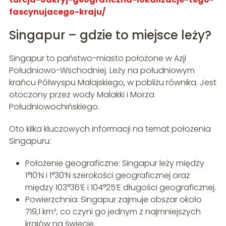
fascynujacego-kraju/
Singapur – gdzie to miejsce leży?
Singapur to państwo-miasto położone w Azji
Południowo-Wschodniej. Leży na południowym
krańcu Półwyspu Malajskiego, w pobliżu równika. Jest
otoczony przez wody Malakki i Morza
Południowochińskiego.
Oto kilka kluczowych informacji na temat położenia
Singapuru:
Położenie geograficzne: Singapur leży między
1°10’N i 1°30’N szerokości geograficznej oraz
między 103°36’E i 104°25’E długości geograficznej.
Powierzchnia: Singapur zajmuje obszar około
719,1 km², co czyni go jednym z najmniejszych
krajów na świecie.