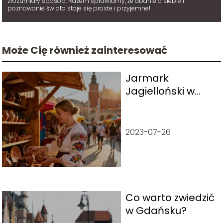
zrozumiały sposób. Razem sprawiamy, że dbanie o siebie i
poznawanie świata staje się proste i przyjemne!
Może Cię również zainteresować
Jarmark
Jagielloński w
Lublinie –
atrakcje,
program, historia
2023-07-26
Co warto zwiedzić
w Gdańsku?