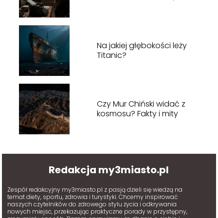
zwiedzanie, bilety
Na jakiej głębokości leży
Titanic?
Czy Mur Chiński widać z
kosmosu? Fakty i mity
Redakcja my3miasto.pl
Zespół redakcyjny my3miasto.pl z pasją dzieli się wiedzą na
temat diety, sportu, zdrowia i turystyki. Chcemy inspirować
naszych czytelników do zdrowego stylu życia i odkrywania
nowych miejsc, przekazując praktyczne porady w przystępny,