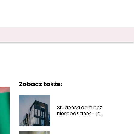
Zobacz także:
Studencki dom bez
niespodzianek – jak
wybrać idealne
lokum na czas
studiów w Lublinie?