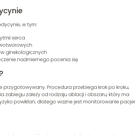
ycynie
edycynie, w tym:
ytmii serca
nowotworowych
ów ginekologicznych
leczenie nadmiernego pocenia się
?
nie przygotowywany. Procedura przebiega krok po kroku,
a zabiegu zależy od rodzaju ablacji i obszaru, który ma
ryzyko powikłań, dlatego ważne jest monitorowanie pacje