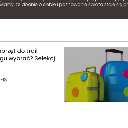
amy, że dbanie o siebie i poznawanie świata staje się pr
sprzęt do trail
ngu wybrać? Selekcja
nego modelu na
ające ścieżki
-18