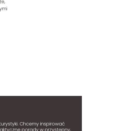
że,
nymi
 turystyki. Chcemy inspirować
raktyczne porady w przystępny,