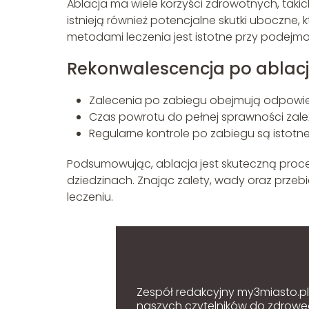
Ablacja ma wiele korzyści zdrowotnych, takic
istnieją również potencjalne skutki uboczne,
metodami leczenia jest istotne przy podejmo
Rekonwalescencja po ablacj
Zalecenia po zabiegu obejmują odpowie
Czas powrotu do pełnej sprawności zale
Regularne kontrole po zabiegu są istot
Podsumowując, ablacja jest skuteczną proc
dziedzinach. Znając zalety, wady oraz prze
leczeniu.
Zespół redakcyjny my3miasto.pl z
naszych czytelników do zdroweg