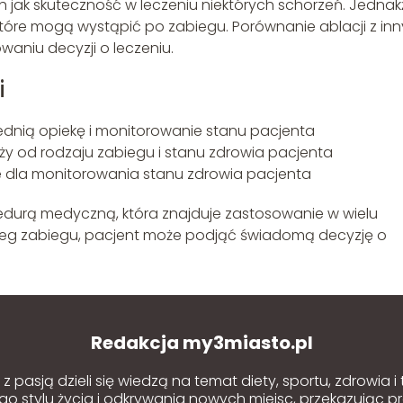
h jak skuteczność w leczeniu niektórych schorzeń. Jednak
 które mogą wystąpić po zabiegu. Porównanie ablacji z in
waniu decyzji o leczeniu.
i
dnią opiekę i monitorowanie stanu pacjenta
ży od rodzaju zabiegu i stanu zdrowia pacjenta
ne dla monitorowania stanu zdrowia pacjenta
edurą medyczną, która znajduje zastosowanie w wielu
bieg zabiegu, pacjent może podjąć świadomą decyzję o
Redakcja my3miasto.pl
 pasją dzieli się wiedzą na temat diety, sportu, zdrowia i
o stylu życia i odkrywania nowych miejsc, przekazując p