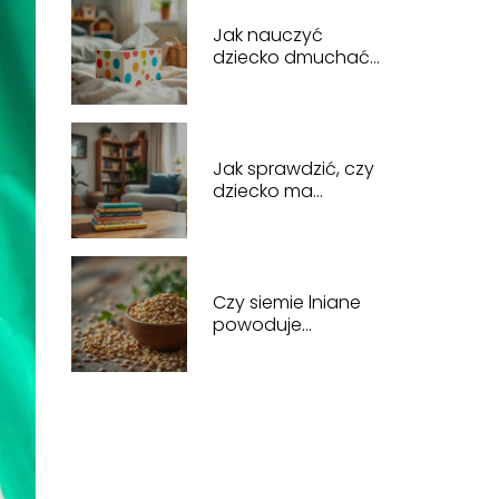
Jak nauczyć
dziecko dmuchać
nos: proste sposoby
na skuteczną naukę
Jak sprawdzić, czy
dziecko ma
ubezpieczenie
zdrowotne?
Praktyczny
przewodnik
Czy siemie lniane
powoduje
zaparcia?
Odpowiedzi lekarza
na wątpliwości