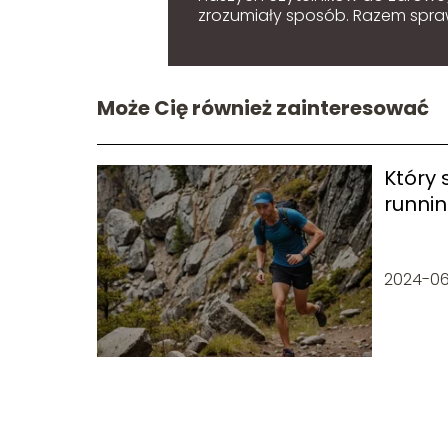
zrozumiały sposób. Razem sprawi
Może Cię również zainteresować
Który 
runni
ideal
wymag
2024-06