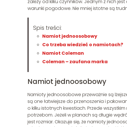
zależy od kilku czynników. Jednym z nich jes
warunki pogodowe. Nie mniej istotne są trudno
Spis treści:
Namiot jednoosobowy
Co trzeba wiedzieć o namiotach?
Namiot Coleman
Coleman – zaufana marka
Namiot jednoosobowy
Namioty jednoosobowe przeważnie są lżejsze 
są one łatwiejsze do przenoszenia i pakowan
o kilku istotnych kwestiach. Przede wszyst
potrzebom. Jeżeli w planach są długie wędrów
jest rozmiar. Okazuje się, że namioty jednoo