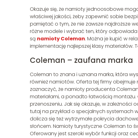
Okazuje się, że namioty jednoosobowe mogą
właściwej jakości, żeby zapewnić sobie bez
pamiętać o tym, że nie zawsze najdroższe w
różne modele i wybrać ten, który odpowiad
są
namioty Coleman
. Można je kupić w rel
implementację najlepszej klasy materiałów.
Coleman – zaufana marka
Coleman to znana i uznana marka, która wysp
również namiotów. Oferta tej firmy obejmuj
zaznaczyć, że namioty producenta Coleman 
materiałami, a ponadto łatwością montażu. C
przenoszeniu. Jak się okazuje, w zależnośc
tutaj na przykład o specjalnych systemach w
dolicza się też wytrzymałe pokrycia dacho
słońcem. Namioty turystyczne Coleman to świe
Oferowany jest szeroki wybór funkcji oraz c