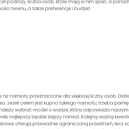
t cel podróży, liczba osób, które mają w nim spać, a ponad
ści terenu, a także preferencje i budżet.
niż namioty przeznaczone dla większej liczby osób. Dla
ia. Jeżeli celem jest kupno takiego namiotu, trzeba pami
kim należy wybrać model o wadze, która odpowiada naszym
ki, najlepszy będzie lżejszy namiot. Kolejną ważną kwest
sobowe oferują przeważnie ograniczoną przestrzeń, lecz s