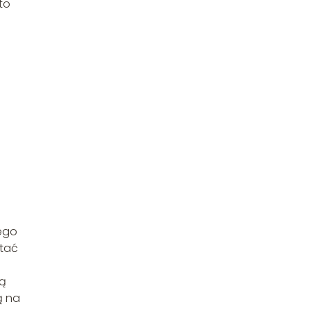
to
tego
ętać
ią
ą na