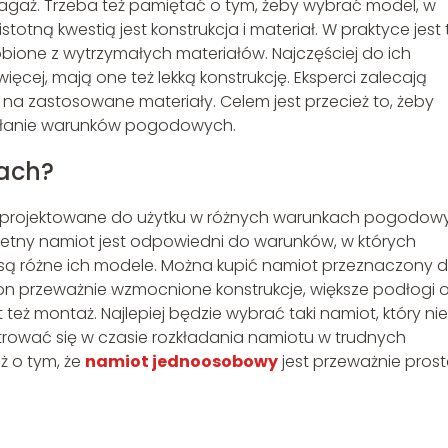
 bagaż. Trzeba też pamiętać o tym, żeby wybrać model, w
totną kwestią jest konstrukcja i materiał. W praktyce jest 
ione z wytrzymałych materiałów. Najczęściej do ich
 więcej, mają one też lekką konstrukcję. Eksperci zalecają
na zastosowane materiały. Celem jest przecież to, żeby
iałanie warunków pogodowych.
tach?
zaprojektowane do użytku w różnych warunkach pogodow
retny namiot jest odpowiedni do warunków, w których
 są różne ich modele. Można kupić namiot przeznaczony 
 przeważnie wzmocnione konstrukcje, większe podłogi 
 też montaż. Najlepiej będzie wybrać taki namiot, który nie
trować się w czasie rozkładania namiotu w trudnych
 o tym, że
namiot jednoosobowy
jest przeważnie pros