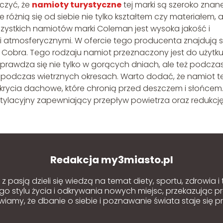
czyć, że
namioty turystyczne
tej marki są szeroko znan
re różnią się od siebie nie tylko kształtem czy materiałem, a
zystkich namiotów marki Coleman jest wysoka jakość i
 atmosferycznymi. W ofercie tego producenta znajdują s
Cobra. Tego rodzaju namiot przeznaczony jest do użytk
awdza się nie tylko w gorących dniach, ale też podcza
a podczas wietrznych okresach. Warto dodać, że namiot t
rycia dachowe, które chronią przed deszczem i słońcem
ylacyjny zapewniający przepływ powietrza oraz redukcj
Redakcja my3miasto.pl
 pasją dzieli się wiedzą na temat diety, sportu, zdrowia i
o stylu życia i odkrywania nowych miejsc, przekazując p
amy, że dbanie o siebie i poznawanie świata staje się pr