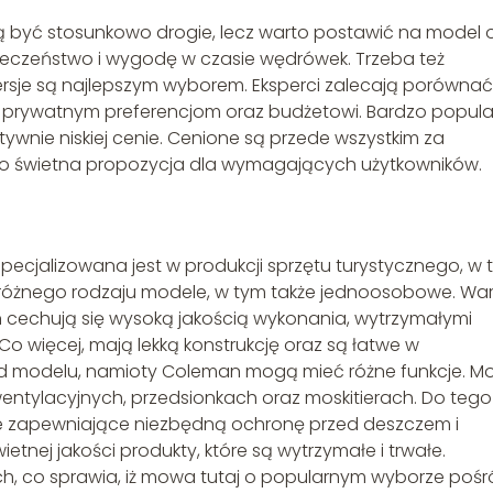
 być stosunkowo drogie, lecz warto postawić na model 
pieczeństwo i wygodę w czasie wędrówek. Trzeba też
ersje są najlepszym wyborem. Eksperci zalecają porównać
a prywatnym preferencjom oraz budżetowi. Bardzo popul
atywnie niskiej cenie. Cenione są przede wszystkim za
 To świetna propozycja dla wymagających użytkowników.
ecjalizowana jest w produkcji sprzętu turystycznego, w 
e różnego rodzaju modele, w tym także jednoosobowe. Wa
cechują się wysoką jakością wykonania, wytrzymałymi
o więcej, mają lekką konstrukcję oraz są łatwe w
i od modelu, namioty Coleman mogą mieć różne funkcje. 
entylacyjnych, przedsionkach oraz moskitierach. Do tego
we zapewniające niezbędną ochronę przed deszczem i
tnej jakości produkty, które są wytrzymałe i trwałe.
ech, co sprawia, iż mowa tutaj o popularnym wyborze poś