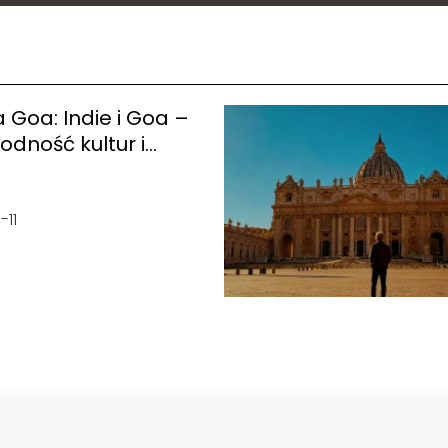
Goa: Indie i Goa –
odność kultur i
brazów
-11