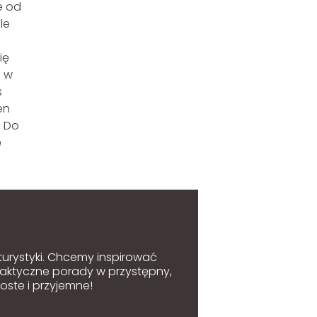
e od
le
ię
u w
s
en
. Do
ę
 turystyki. Chcemy inspirować
raktyczne porady w przystępny,
oste i przyjemne!