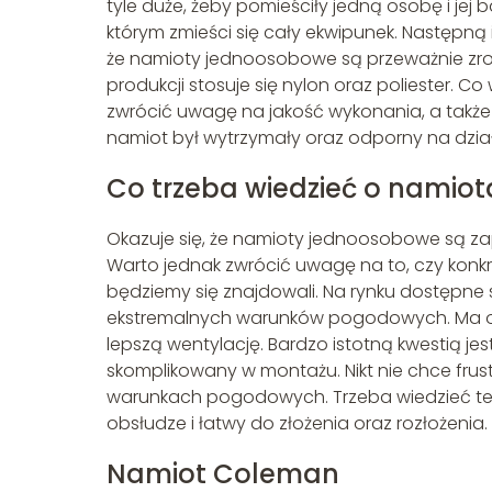
tyle duże, żeby pomieściły jedną osobę i jej
którym zmieści się cały ekwipunek. Następną is
że namioty jednoosobowe są przeważnie zrob
produkcji stosuje się nylon oraz poliester. Co
zwrócić uwagę na jakość wykonania, a także 
namiot był wytrzymały oraz odporny na dz
Co trzeba wiedzieć o namio
Okazuje się, że namioty jednoosobowe są 
Warto jednak zwrócić uwagę na to, czy konk
będziemy się znajdowali. Na rynku dostępne
ekstremalnych warunków pogodowych. Ma on
lepszą wentylację. Bardzo istotną kwestią jest
skomplikowany w montażu. Nikt nie chce frus
warunkach pogodowych. Trzeba wiedzieć też
obsłudze i łatwy do złożenia oraz rozłożenia.
Namiot Coleman