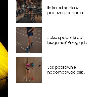
Ile kalorii spalasz
podczas biegania?
Kompleksowy
przewodnik po
spalaniu kalorii
Jakie spodenki do
biegania? Przegląd
odzieży dla
komfortowego
treningu
Jak poprawnie
napompować piłkę
fitness? Praktyczny
poradnik dla
ćwiczących