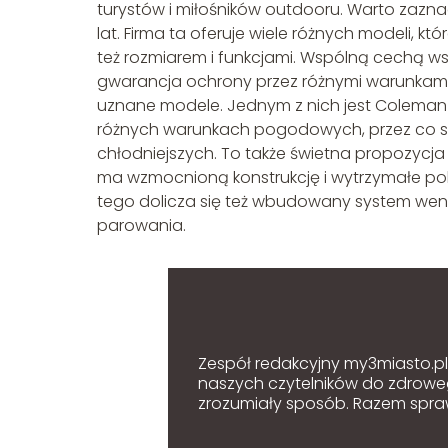
turystów i miłośników outdooru. Warto zazna
lat. Firma ta oferuje wiele różnych modeli, któ
też rozmiarem i funkcjami. Wspólną cechą ws
gwarancja ochrony przez różnymi warunkami
uznane modele. Jednym z nich jest Coleman 
różnych warunkach pogodowych, przez co spr
chłodniejszych. To także świetna propozycj
ma wzmocnioną konstrukcję i wytrzymałe pok
tego dolicza się też wbudowany system went
parowania.
Zespół redakcyjny my3miasto.pl z
naszych czytelników do zdroweg
zrozumiały sposób. Razem sprawi