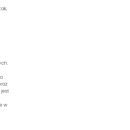
tak,
ych.
do
oraz
 jest
te w