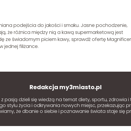
zmiana podejścia do jakości i smaku. Jasne pochodzenie,
ają, że różnica między nią a kawą supermarketową jest
dę ze świadomym piciem kawy, sprawdź ofertę Magnifice
w jednej filiżance.
Redakcja my3miasto.pl
 pasją dzieli się wiedzą na temat diety, sportu, zdrowia i
o stylu życia i odkrywania nowych miejsc, przekazując p
amy, że dbanie o siebie i poznawanie świata staje się pr