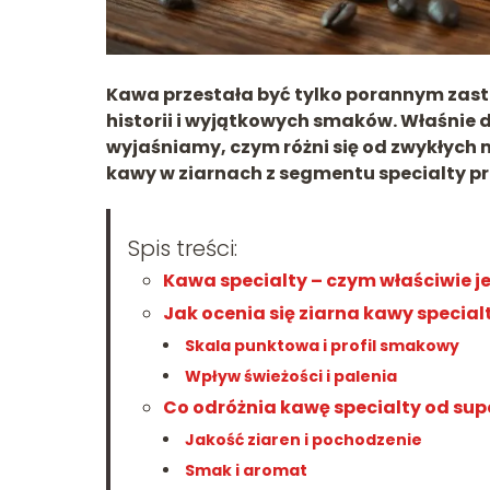
Kawa przestała być tylko porannym zastrz
historii i wyjątkowych smaków. Właśnie d
wyjaśniamy, czym różni się od zwykłych m
kawy w ziarnach z segmentu specialty 
Spis treści:
Kawa specialty – czym właściwie j
Jak ocenia się ziarna kawy special
Skala punktowa i profil smakowy
Wpływ świeżości i palenia
Co odróżnia kawę specialty od s
Jakość ziaren i pochodzenie
Smak i aromat