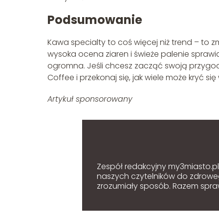
Podsumowanie
Kawa specialty to coś więcej niż trend – to 
wysoka ocena ziaren i świeże palenie sprawi
ogromna. Jeśli chcesz zacząć swoją przygo
Coffee i przekonaj się, jak wiele może kryć się 
Artykuł sponsorowany
Zespół redakcyjny my3miasto.pl z
naszych czytelników do zdroweg
zrozumiały sposób. Razem sprawi