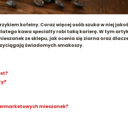
ykiem kofeiny. Coraz więcej osób szuka w niej jakoś
latego kawa specialty robi taką karierę. W tym arty
ieszanek ze sklepu, jak ocenia się ziarna oraz dlacz
przyciągają świadomych smakoszy.
est?
ty?
upermarketowych mieszanek?