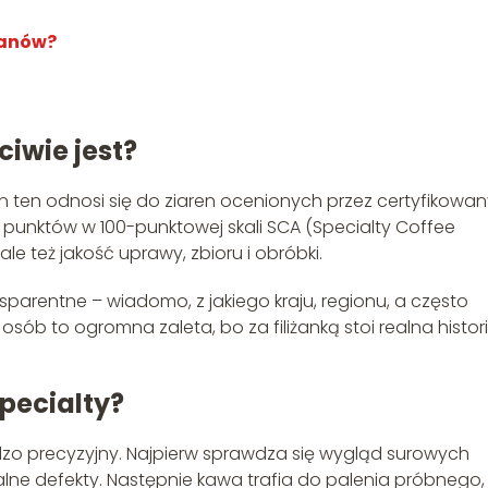
fanów?
iwie jest?
in ten odnosi się do ziaren ocenionych przez certyfikowa
unktów w 100-punktowej skali SCA (Specialty Coffee
le też jakość uprawy, zbioru i obróbki.
nsparentne – wiadomo, z jakiego kraju, regionu, a często
osób to ogromna zaleta, bo za filiżanką stoi realna histori
specialty?
dzo precyzyjny. Najpierw sprawdza się wygląd surowych
alne defekty. Następnie kawa trafia do palenia próbnego,