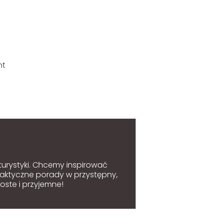
nt
 turystyki. Chcemy inspirować
raktyczne porady w przystępny,
oste i przyjemne!