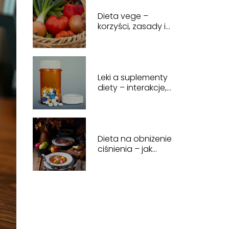
żywieniowe
Dieta vege –
korzyści, zasady i
wskazówki dla osób
stosujących dietę
wegańską
Leki a suplementy
diety – interakcje,
bezpieczeństwo i
wskazówki
dotyczące
stosowania
Dieta na obniżenie
ciśnienia – jak
zbilansowane
żywienie wpływa na
ciśnienie krwi