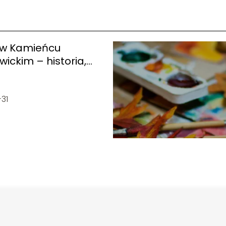
 w Kamieńcu
ickim – historia,
anie, ciekawostki
31