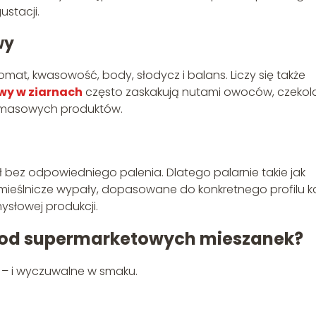
ustacji.
wy
mat, kwasowość, body, słodycz i balans. Liczy się także
wy w ziarnach
często zaskakują nutami owoców, czekol
z masowych produktów.
ł bez odpowiedniego palenia. Dlatego palarnie takie jak
emieślnicze wypały, dopasowane do konkretnego profilu k
słowej produkcji.
y od supermarketowych mieszanek?
a – i wyczuwalne w smaku.