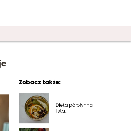
je
Zobacz także:
Dieta półpłynna –
lista
dopuszczalnych
produktów i
zalecenia