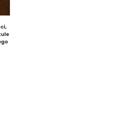
ci,
kule
ego