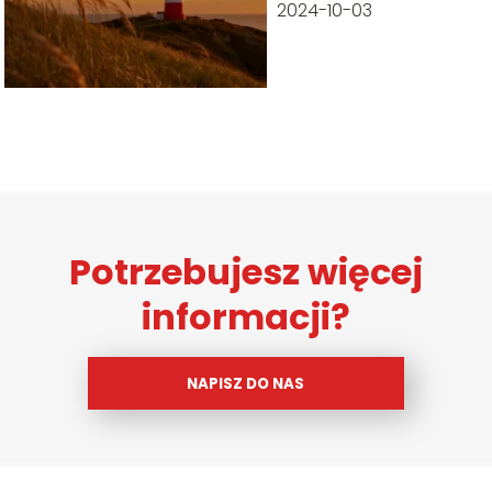
obiektach
2024-10-03
Potrzebujesz więcej
informacji?
NAPISZ DO NAS