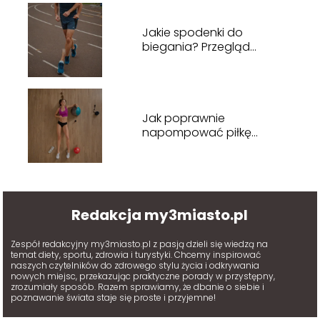
Jakie spodenki do
biegania? Przegląd
odzieży dla komfortowego
treningu
Jak poprawnie
napompować piłkę
fitness? Praktyczny
poradnik dla ćwiczących
Redakcja my3miasto.pl
Zespół redakcyjny my3miasto.pl z pasją dzieli się wiedzą na
temat diety, sportu, zdrowia i turystyki. Chcemy inspirować
naszych czytelników do zdrowego stylu życia i odkrywania
nowych miejsc, przekazując praktyczne porady w przystępny,
zrozumiały sposób. Razem sprawiamy, że dbanie o siebie i
poznawanie świata staje się proste i przyjemne!